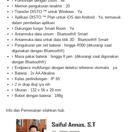
Pointfinder dengan zoom
: 4x
Memori pengukuran terakhir : 20
Transfer DISTO ™ untuk Windows
: Ya
Aplikasi DISTO ™ Plan untuk iOS dan Android : Ya, termasuk
dalam pembelian aplikasi
Dukungan fungsi Smart Room : Ya
Antarmuka data umum : Bluetooth® Smart
Antarmuka data untuk data titik 3D : Bluetooth® Smart
Pengukuran per set baterai : hingga 4'000 (dikurangi saat
digunakan dengan Bluetooth®)
Masa pakai baterai : hingga 8 jam (dikurangi saat digunakan
dengan Bluetooth®)
Endpiece multifungsi dengan deteksi referensi otomatis
: ya
Baterai : 2x AA Alkaline
Kelas perlindungan : IP 65
2 m drop diuji
iya nih
Ukuran
: 132 x 56 x 29 mm
Bobot dengan baterai : 188g
Info dan Pemesanan silahkan hub.