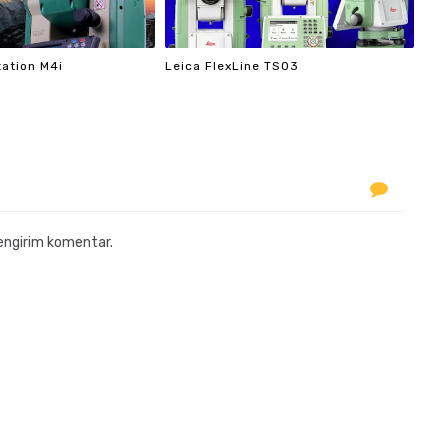
tation M4i
Leica FlexLine TS03
engirim komentar.