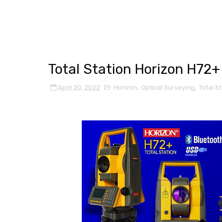
Total Station Horizon H72+
April 20, 2022
Horizon
,
Optical Surveying
,
Total S